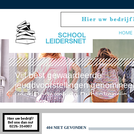
HOME
Vijf best gewaardeerde
jeugdvoorstellingen genominee
voor Podiumkids Publieksprijs
404 NIET GEVONDEN