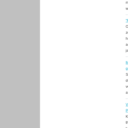
m
w
"
O
z
h
a
j
M
g
S
d
v
a
V
P
K
t