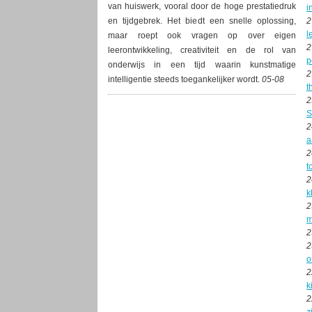
van huiswerk, vooral door de hoge prestatiedruk
i
en tijdgebrek. Het biedt een snelle oplossing,
2
l
maar roept ook vragen op over eigen
2
leerontwikkeling, creativiteit en de rol van
p
onderwijs in een tijd waarin kunstmatige
2
intelligentie steeds toegankelijker wordt.
05-08
t
2
S
2
a
2
t
2
k
2
m
2
2
o
2
k
2