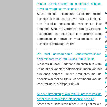
Minder technieklessen op middelbare scholen
terwijl de vraag naar vakmensen groeit
Steeds minder middelbare scholieren krijgen
techniekles in de onderbouw, terwijl de behoefte
0
aan technisch geschoolde vakmensen juist
M
toeneemt. Sinds het verdwijnen van de verplichte
0
lesurentabel is het aantal techniekuren sterk
s
afgenomen, met gevolgen voor de instroom in
0
technische beroepen.
07-08
v
3
Vijf best gewaardeerde jeugdvoorstellingen
s
genomineerd voor Podiumkids Publieksprijs
3
Kinderen uit heel Nederland brachten hun stem
d
3
uit op hun favoriete theatervoorstellingen van het
b
afgelopen seizoen. De vijf producties met de
3
hoogste waardering zijn nu genomineerd voor de
i
Podiumkids Publieksprijs.
06-08
2
s
AI als huiswerkhulp: waarom 90 procent van de
2
scholieren kunstmatige intelligentie gebruikt
B
Steeds meer scholieren zetten AI in bij het maken
2