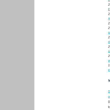
z
2
E
2
A
2
2
s
2
d
2
a
2
v
1
e
D
c
D
t