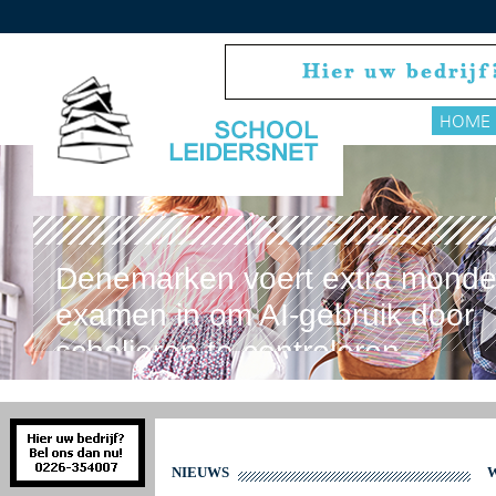
HOME
Denemarken voert extra monde
examen in om AI-gebruik door
scholieren te controleren
NIEUWS