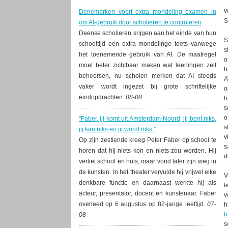
W
Denemarken voert extra mondeling examen in
S
om AI-gebruik door scholieren te controleren
Deense scholieren krijgen aan het einde van hun
S
schooltijd een extra mondelinge toets vanwege
s
het toenemende gebruik van AI. De maatregel
o
moet beter zichtbaar maken wat leerlingen zelf
h
beheersen, nu scholen merken dat AI steeds
A
vaker wordt ingezet bij grote schriftelijke
o
eindopdrachten.
08-08
h
s
o
"Faber, jij komt uit Amsterdam-Noord, jij bent niks,
s
jij kan niks en jij wordt niks."
v
Op zijn zestiende kreeg Peter Faber op school te
s
horen dat hij niets kon en niets zou worden. Hij
d
verliet school en huis, maar vond later zijn weg in
de kunsten. In het theater vervulde hij vrijwel elke
V
denkbare functie en daarnaast werkte hij als
t
acteur, presentator, docent en kunstenaar. Faber
v
overleed op 6 augustus op 82-jarige leeftijd.
07-
h
h
08
s