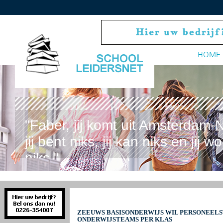
HOME
"Faber, jij komt uit Amsterdam-
jij bent niks, jij kan niks en jij wo
niks."
ZEEUWS BASISONDERWIJS WIL PERSONEEL
ONDERWIJSTEAMS PER KLAS