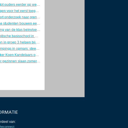
Plasklas helpt ouders eerder op weg nu kinderen steeds later zindelijk worden
Mbo’ers krijgen voor het eerst toegang tot betaald traineeship bij Europese Commissie
Rechter fileert onderzoek naar grensoverschrijdend gedrag Almeerse schooldirecteur, man krijgt forse schadevergoeding
Eindhovense studenten bouwen eerste zonne-ambulance
Samenstelling van de klas beïnvloedt schooladvies bij gelijk scorende leerlingen
Eerste islamitische basisschool in Groningen opent op 17 augustus de deuren
Steunkaarten in groep 3 helpen bij lezen en schrijven, maar vooral als tijdelijke ondersteuning
Kindvrije campings in opmars: steeds meer volwassenen kiezen voor rust op vakantie
Ethisch hacker Koen Kandelaars ontdekt beveiligingslek bij de NOS en krijgt beloning
Steeds meer gezinnen slaan zomervakantie over door oplopende kosten, scholen zien groeiende armoede
ORMATIE
rdeel van:
heconnect