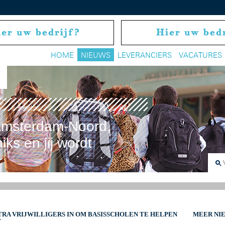
HOME
NIEUWS
LEVERANCIERS
VACATURES
t Amsterdam-Noord,
 niks en jij wordt
RA VRIJWILLIGERS IN OM BASISSCHOLEN TE HELPEN
MEER NI
T