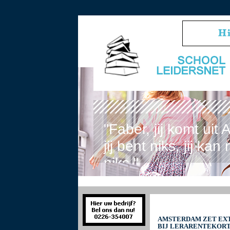
"Faber, jij komt ui
jij bent niks, jij kan
niks."
AMSTERDAM ZET EXT
BIJ LERARENTEKOR