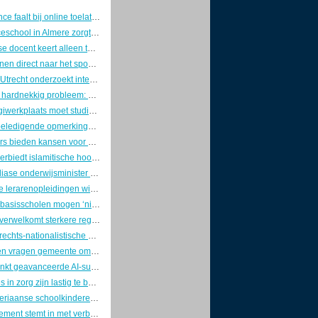
AI-surveillance faalt bij online toelatingsexamen: 58.000 Mexicaanse studenten moeten herkansen
Renaissanceschool in Almere zorgt voor politieke discussie over vrijheid van onderwijs
Marokkaanse docent keert alleen terug van studiereis in Europa, studenten verdwenen
Na het rekenen direct naar het spookhuis: zo ziet een schooldag op de kermis eruit
Universiteit Utrecht onderzoekt integriteit na onthullingen over banden farmacoloog met Red Bull en Sen-Jam
Schurft blijft hardnekkig probleem: GGD's zetten tijdens introductieweken in op voorlichting en nieuwe app
Speciale digiwerkplaats moet studievertraging door tekort aan IT-stages in Rijnmond voorkomen
Video van beledigende opmerkingen van Italiaanse leerlingen in Bangkok dwingt ambassade tot excuses
Zij-instromers bieden kansen voor groeiend tekort aan schoolleiders in het primair onderwijs
Oostenrijk verbiedt islamitische hoofdbedekking op scholen voor leerlingen tot 14 jaar
Aftreden Indiase onderwijsminister bezorgt Gen Z-beweging politieke overwinning
Universitaire lerarenopleidingen winnen terrein bij studenten die theorie en praktijk willen verbinden
Christelijke basisscholen mogen ‘niet-passende’ boektitels weren, Stichting Lezen protesteert
MBO Raad verwelkomt sterkere regionale rol van het mbo in nieuwe aanpak voor leven lang ontwikkelen
Omstreden rechts-nationalistische studentenclub alsnog toegelaten tot introductiemarkt Radboud Universiteit
Basisscholen vragen gemeente om actie tegen oververhitte klaslokalen bij herziening huisvestingsplan
Nvidia schenkt geavanceerde AI-supercomputer aan Amerikaanse militaire universiteit
Spookstages in zorg zijn lastig te bestrijden
Gerede Nigeriaanse schoolkinderen blijven getekend door ontvoering en geweld
Franse parlement stemt in met verbod op sociale media voor kinderen onder 15