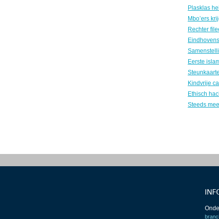
INF
Onde
branc