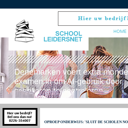
HOME
Denemarken voert extra monde
examen in om AI-gebruik door
scholieren te controleren
OPROEP ONDERWIJS: 'SLUIT DE SCHOLEN N