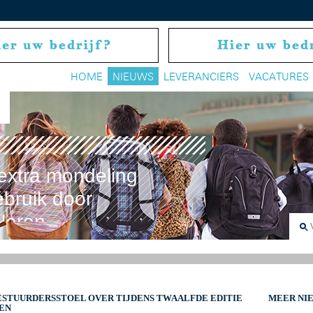
HOME
NIEUWS
LEVERANCIERS
VACATURES
extra mondeling
bruik door
oleren
STUURDERSSTOEL OVER TIJDENS TWAALFDE EDITIE
MEER NI
GEN