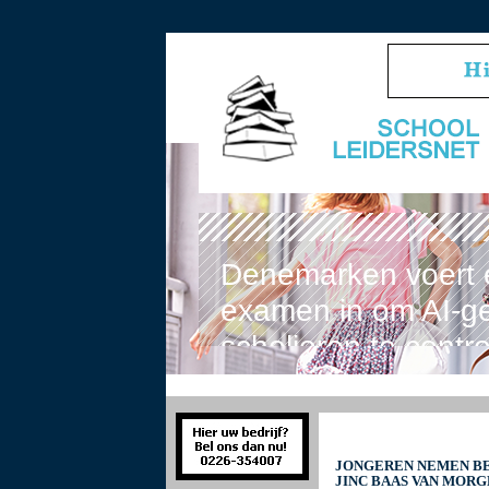
Denemarken voert 
examen in om AI-ge
scholieren te contr
JONGEREN NEMEN BE
JINC BAAS VAN MOR