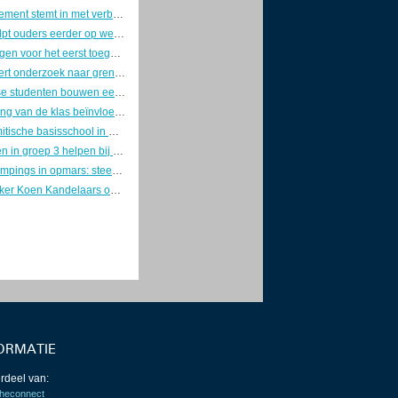
Franse parlement stemt in met verbod op sociale media voor kinderen onder 15
Plasklas helpt ouders eerder op weg nu kinderen steeds later zindelijk worden
Mbo’ers krijgen voor het eerst toegang tot betaald traineeship bij Europese Commissie
Rechter fileert onderzoek naar grensoverschrijdend gedrag Almeerse schooldirecteur, man krijgt forse schadevergoeding
Eindhovense studenten bouwen eerste zonne-ambulance
Samenstelling van de klas beïnvloedt schooladvies bij gelijk scorende leerlingen
Eerste islamitische basisschool in Groningen opent op 17 augustus de deuren
Steunkaarten in groep 3 helpen bij lezen en schrijven, maar vooral als tijdelijke ondersteuning
Kindvrije campings in opmars: steeds meer volwassenen kiezen voor rust op vakantie
Ethisch hacker Koen Kandelaars ontdekt beveiligingslek bij de NOS en krijgt beloning
ORMATIE
rdeel van:
heconnect