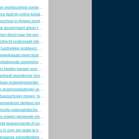
Nepotisme en werkloosheid voeden uitzichtloosheid onder Marokkaanse jongeren
AI-surveillance faalt bij online toelatingsexamen: 58.000 Mexicaanse studenten moeten herkansen
Renaissanceschool in Almere zorgt voor politieke discussie over vrijheid van onderwijs
Marokkaanse docent keert alleen terug van studiereis in Europa, studenten verdwenen
Na het rekenen direct naar het spookhuis: zo ziet een schooldag op de kermis eruit
Universiteit Utrecht onderzoekt integriteit na onthullingen over banden farmacoloog met Red Bull en Sen-Jam
Schurft blijft hardnekkig probleem: GGD's zetten tijdens introductieweken in op voorlichting en nieuwe app
Speciale digiwerkplaats moet studievertraging door tekort aan IT-stages in Rijnmond voorkomen
Video van beledigende opmerkingen van Italiaanse leerlingen in Bangkok dwingt ambassade tot excuses
Zij-instromers bieden kansen voor groeiend tekort aan schoolleiders in het primair onderwijs
Oostenrijk verbiedt islamitische hoofdbedekking op scholen voor leerlingen tot 14 jaar
Aftreden Indiase onderwijsminister bezorgt Gen Z-beweging politieke overwinning
Universitaire lerarenopleidingen winnen terrein bij studenten die theorie en praktijk willen verbinden
Christelijke basisscholen mogen ‘niet-passende’ boektitels weren, Stichting Lezen protesteert
MBO Raad verwelkomt sterkere regionale rol van het mbo in nieuwe aanpak voor leven lang ontwikkelen
Omstreden rechts-nationalistische studentenclub alsnog toegelaten tot introductiemarkt Radboud Universiteit
Basisscholen vragen gemeente om actie tegen oververhitte klaslokalen bij herziening huisvestingsplan
Nvidia schenkt geavanceerde AI-supercomputer aan Amerikaanse militaire universiteit
Spookstages in zorg zijn lastig te bestrijden
Gerede Nigeriaanse schoolkinderen blijven getekend door ontvoering en geweld