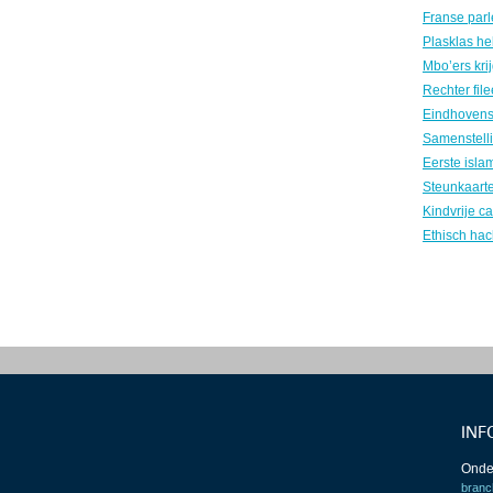
INF
Onde
branc