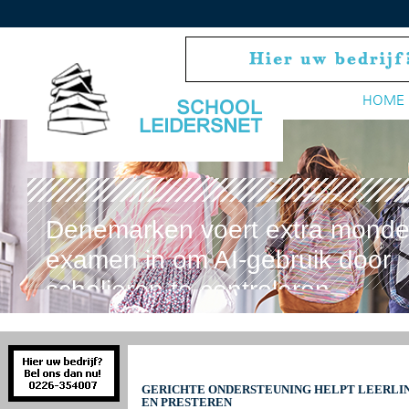
HOME
Denemarken voert extra monde
examen in om AI-gebruik door
scholieren te controleren
GERICHTE ONDERSTEUNING HELPT LEERLI
EN PRESTEREN