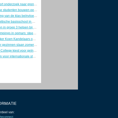
Rechter fileert onderzoek naar grensoverschrijdend gedrag Almeerse schooldirecteur, man krijgt forse schadevergoeding
Eindhovense studenten bouwen eerste zonne-ambulance
Samenstelling van de klas beïnvloedt schooladvies bij gelijk scorende leerlingen
Eerste islamitische basisschool in Groningen opent op 17 augustus de deuren
Steunkaarten in groep 3 helpen bij lezen en schrijven, maar vooral als tijdelijke ondersteuning
Kindvrije campings in opmars: steeds meer volwassenen kiezen voor rust op vakantie
Ethisch hacker Koen Kandelaars ontdekt beveiligingslek bij de NOS en krijgt beloning
Steeds meer gezinnen slaan zomervakantie over door oplopende kosten, scholen zien groeiende armoede
Graafschap College kiest voor geïntegreerde aanpak van cybersecurityonderwijs
ISO: plannen voor internationale studenten missen stevige basis
ORMATIE
rdeel van:
heconnect