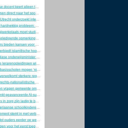
Marokkaanse docent keert alleen terug van studiereis in Europa, studenten verdwenen
Na het rekenen direct naar het spookhuis: zo ziet een schooldag op de kermis eruit
Universiteit Utrecht onderzoekt integriteit na onthullingen over banden farmacoloog met Red Bull en Sen-Jam
Schurft blijft hardnekkig probleem: GGD's zetten tijdens introductieweken in op voorlichting en nieuwe app
Speciale digiwerkplaats moet studievertraging door tekort aan IT-stages in Rijnmond voorkomen
Video van beledigende opmerkingen van Italiaanse leerlingen in Bangkok dwingt ambassade tot excuses
Zij-instromers bieden kansen voor groeiend tekort aan schoolleiders in het primair onderwijs
Oostenrijk verbiedt islamitische hoofdbedekking op scholen voor leerlingen tot 14 jaar
Aftreden Indiase onderwijsminister bezorgt Gen Z-beweging politieke overwinning
Universitaire lerarenopleidingen winnen terrein bij studenten die theorie en praktijk willen verbinden
Christelijke basisscholen mogen ‘niet-passende’ boektitels weren, Stichting Lezen protesteert
MBO Raad verwelkomt sterkere regionale rol van het mbo in nieuwe aanpak voor leven lang ontwikkelen
Omstreden rechts-nationalistische studentenclub alsnog toegelaten tot introductiemarkt Radboud Universiteit
Basisscholen vragen gemeente om actie tegen oververhitte klaslokalen bij herziening huisvestingsplan
Nvidia schenkt geavanceerde AI-supercomputer aan Amerikaanse militaire universiteit
Spookstages in zorg zijn lastig te bestrijden
Gerede Nigeriaanse schoolkinderen blijven getekend door ontvoering en geweld
Franse parlement stemt in met verbod op sociale media voor kinderen onder 15
Plasklas helpt ouders eerder op weg nu kinderen steeds later zindelijk worden
Mbo’ers krijgen voor het eerst toegang tot betaald traineeship bij Europese Commissie