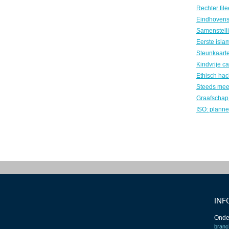
INF
Onde
branc