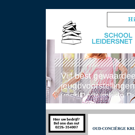
Vijf best gewaarde
jeugdvoorstellinge
voor Podiumkids Pub
OUD-CONCIËRGE KRI