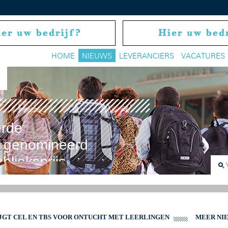
HOME
NIEUWS
LEVERANCIERS
VACATURES
erde
n genomineerd
lieksprijs
JGT CEL EN TBS VOOR ONTUCHT MET LEERLINGEN
MEER NI