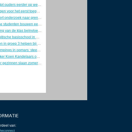
Plasklas helpt ouders eerder op weg nu kinderen steeds later zindelijk worden
Mbo’ers krijgen voor het eerst toegang tot betaald traineeship bij Europese Commissie
Rechter fileert onderzoek naar grensoverschrijdend gedrag Almeerse schooldirecteur, man krijgt forse schadevergoeding
Eindhovense studenten bouwen eerste zonne-ambulance
Samenstelling van de klas beïnvloedt schooladvies bij gelijk scorende leerlingen
Eerste islamitische basisschool in Groningen opent op 17 augustus de deuren
Steunkaarten in groep 3 helpen bij lezen en schrijven, maar vooral als tijdelijke ondersteuning
Kindvrije campings in opmars: steeds meer volwassenen kiezen voor rust op vakantie
Ethisch hacker Koen Kandelaars ontdekt beveiligingslek bij de NOS en krijgt beloning
Steeds meer gezinnen slaan zomervakantie over door oplopende kosten, scholen zien groeiende armoede
ORMATIE
rdeel van:
heconnect