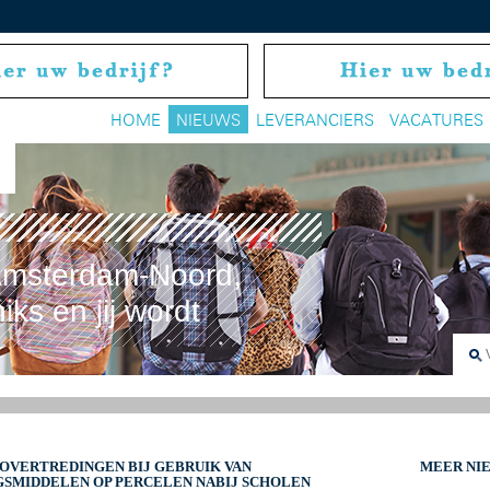
HOME
NIEUWS
LEVERANCIERS
VACATURES
t Amsterdam-Noord,
 niks en jij wordt
OVERTREDINGEN BIJ GEBRUIK VAN
MEER NI
SMIDDELEN OP PERCELEN NABIJ SCHOLEN