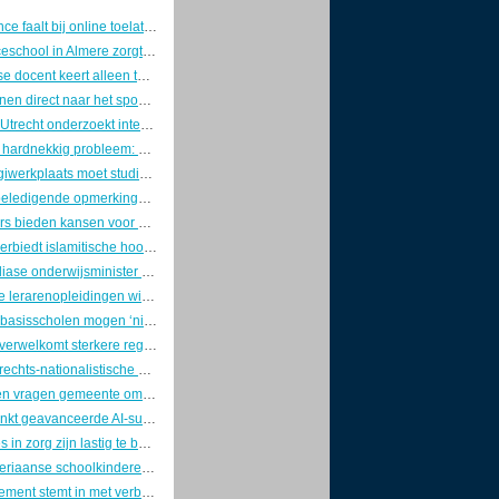
AI-surveillance faalt bij online toelatingsexamen: 58.000 Mexicaanse studenten moeten herkansen
Renaissanceschool in Almere zorgt voor politieke discussie over vrijheid van onderwijs
Marokkaanse docent keert alleen terug van studiereis in Europa, studenten verdwenen
Na het rekenen direct naar het spookhuis: zo ziet een schooldag op de kermis eruit
Universiteit Utrecht onderzoekt integriteit na onthullingen over banden farmacoloog met Red Bull en Sen-Jam
Schurft blijft hardnekkig probleem: GGD's zetten tijdens introductieweken in op voorlichting en nieuwe app
Speciale digiwerkplaats moet studievertraging door tekort aan IT-stages in Rijnmond voorkomen
Video van beledigende opmerkingen van Italiaanse leerlingen in Bangkok dwingt ambassade tot excuses
Zij-instromers bieden kansen voor groeiend tekort aan schoolleiders in het primair onderwijs
Oostenrijk verbiedt islamitische hoofdbedekking op scholen voor leerlingen tot 14 jaar
Aftreden Indiase onderwijsminister bezorgt Gen Z-beweging politieke overwinning
Universitaire lerarenopleidingen winnen terrein bij studenten die theorie en praktijk willen verbinden
Christelijke basisscholen mogen ‘niet-passende’ boektitels weren, Stichting Lezen protesteert
MBO Raad verwelkomt sterkere regionale rol van het mbo in nieuwe aanpak voor leven lang ontwikkelen
Omstreden rechts-nationalistische studentenclub alsnog toegelaten tot introductiemarkt Radboud Universiteit
Basisscholen vragen gemeente om actie tegen oververhitte klaslokalen bij herziening huisvestingsplan
Nvidia schenkt geavanceerde AI-supercomputer aan Amerikaanse militaire universiteit
Spookstages in zorg zijn lastig te bestrijden
Gerede Nigeriaanse schoolkinderen blijven getekend door ontvoering en geweld
Franse parlement stemt in met verbod op sociale media voor kinderen onder 15