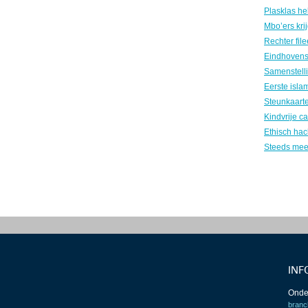
INF
Onde
branc