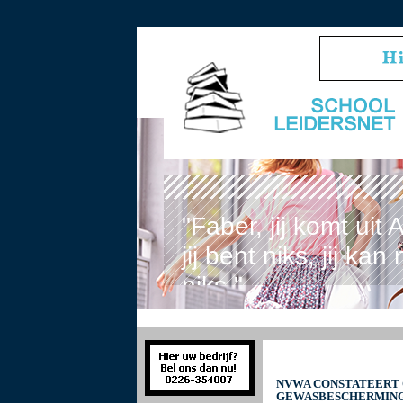
"Faber, jij komt ui
jij bent niks, jij kan
niks."
NVWA CONSTATEERT 
GEWASBESCHERMING